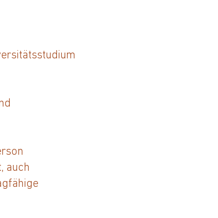
ersitätsstudium
und
erson
, auch
agfähige