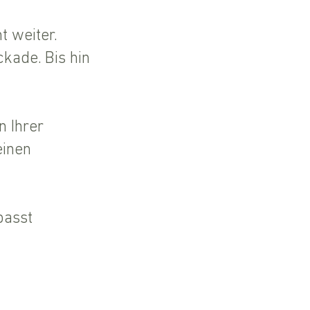
t weiter.
kade. Bis hin
n Ihrer
einen
passt