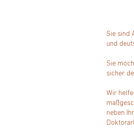
Sie sind
und deut
Sie möch
sicher d
Wir helfe
maßgesch
neben Ih
Doktorarb