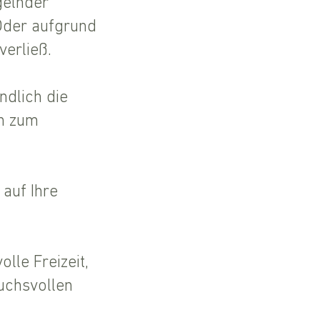
gelnder
Oder aufgrund
verließ.
ndlich die
on zum
 auf Ihre
lle Freizeit,
uchsvollen